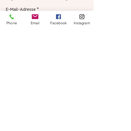
E-Mail-Adresse
Phone
Email
Facebook
Instagram
Abonnieren
Ich habe die Datenschutzerklärung zur
Kenntnis genommen.
Netzwerk
AGB