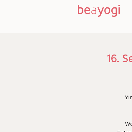
16. 
Yi
Wo