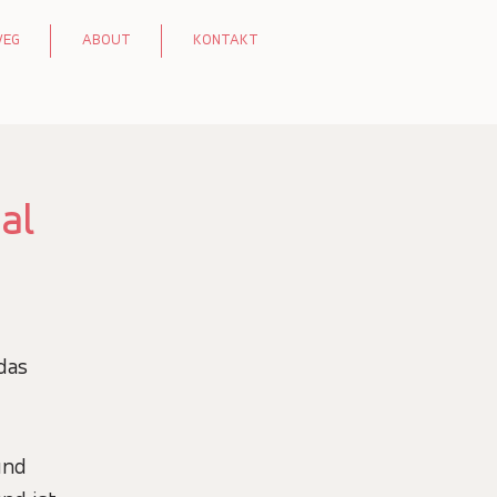
WEG
ABOUT
KONTAKT
al
das
und