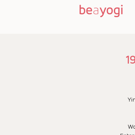
1
Yi
Wo