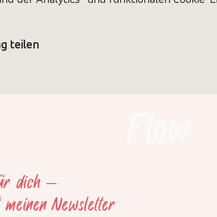
d der Analytics- und funktionalen Cookie-Ei
g teilen
Flow
für dich –
t meinen Newsletter