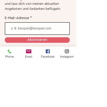
VORAUSSETZUNG
und lass dich von meinen aktuellen
Keine - es sind alle herzlich willkommen.
Angeboten und Gedanken beflügeln
.
E-Mail-Adresse
Wir freuen uns auf dich.
Herzlichst Daniela & Bea
Abonnieren
Phone
Email
Facebook
Instagram
Ich habe die Datenschutzerklärung zur
Kenntnis genommen.
Netzwerk