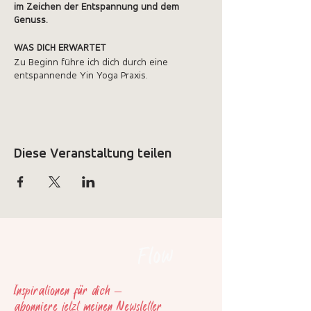
im Zeichen der Entspannung und dem
Genuss.
WAS DICH ERWARTET
Zu Beginn führe ich dich durch eine
entspannende Yin Yoga Praxis.
Anschliessend können wir, von der
Ayurveda Expertin Daniela Dörflinger, eine
wärmende ayurvedische Suppe geniessen
und erfahren viele wertvolle Ayurveda-
Gesundheitstipps, wie du gestärkt und fit
Diese Veranstaltung teilen
durch den Winter kommst.
LEITUNG
Beatrice Peter
Daniela Dörflinger, ayourfood
Flow
DEIN INVEST
CHF 120.-
Inspirationen für dich –
abonniere jetzt meinen Newsletter