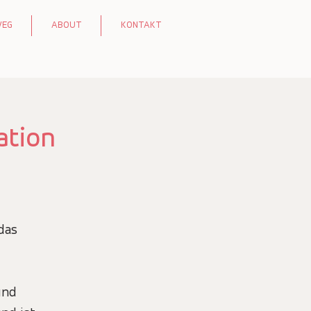
WEG
ABOUT
KONTAKT
ation
das
und