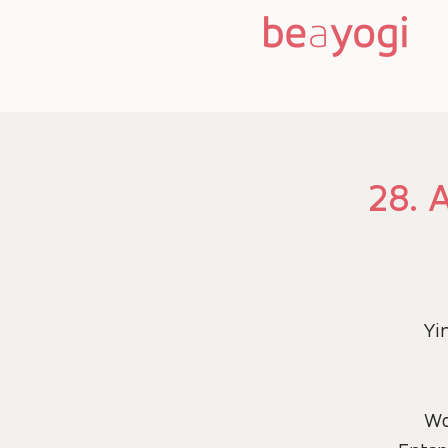
28. 
Yi
Wo