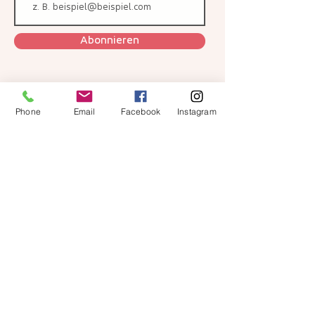
Abonnieren
Phone
Email
Facebook
Instagram
Ich habe die Datenschutzerklärung zur
Kenntnis genommen.
Netzwerk
AGB
Impressum
Datenschutz