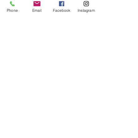
Phone
Email
Facebook
Instagram
Abonnieren
Ich habe die Datenschutzerklärung zur
Kenntnis genommen.
Netzwerk
AGB
Impressum
Datenschutz