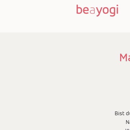
Ma
Bist d
N