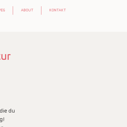
WEG
ABOUT
KONTAKT
tur
 die du
g!