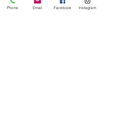
Phone
Email
Facebook
Instagram
Flow
Inspirationen für dich –
abonniere jetzt meinen Newsletter
und lass dich von meinen aktuellen