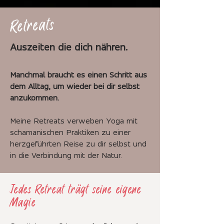
Retreats
Auszeiten die dich nähren.
Manchmal braucht es einen Schritt aus
dem Alltag, um wieder bei dir selbst
anzukommen.
Meine Retreats verweben Yoga mit
schamanischen Praktiken zu einer
herzgeführten Reise zu dir selbst und
in die Verbindung mit der Natur.
Jedes Retreat trägt seine eigene
Magie